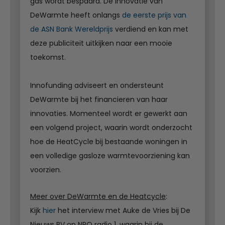
gas wordt bespaard. De innovatie van
DeWarmte heeft onlangs
de eerste prijs van
de ASN Bank Wereldprijs
verdiend en kan met
deze publiciteit uitkijken naar een mooie
toekomst.
Innofunding adviseert en ondersteunt
DeWarmte bij het financieren van haar
innovaties. Momenteel wordt er gewerkt aan
een volgend project, waarin wordt onderzocht
hoe de HeatCycle bij bestaande woningen in
een volledige gasloze warmtevoorziening kan
voorzien.
Meer over DeWarmte en de Heatcycle
:
Kijk
hier
het interview met Auke de Vries bij De
Nieuws BV op NPO radio 1, waarin hij de