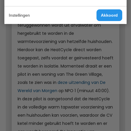
aangezien hiermee ook veel energie verloren
gaat. DeWarmte heeft de HeatCycle
Instellingen
Akkoord
ontwikkeld, waarmee warmte efficiënt
teruggewonnen wordt uit afvalwater om
hergebruikt te worden in de
warmtevoorziening van hetzelfde huishouden.
Hierdoor kan de HeatCycle direct worden
toegepast, zelfs voordat er geïnvesteerd hoeft
te worden in isolatie. Momenteel draait er een
pilot in een woning van The Green Village,
zoals te zien was in
deze uitzending van De
Wereld van Morgen
op NPO 1 (minuut 40:00).
In deze pilot is aangetoond dat de HeatCycle
in de volledige warm tapwater voorziening van
een huishouden kan voorzien, waardoor de CV
ketel minder gebruikt hoeft te worden en er