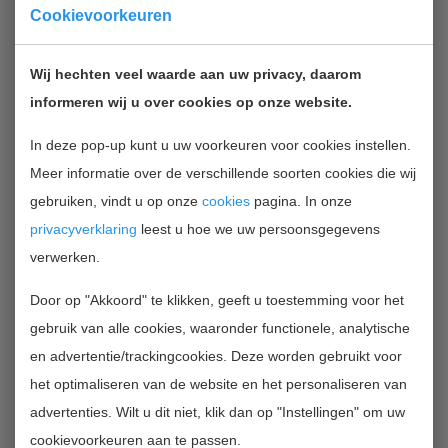
Cookievoorkeuren
Wij hechten veel waarde aan uw privacy, daarom
informeren wij u over cookies op onze website.
In deze pop-up kunt u uw voorkeuren voor cookies instellen.
Meer informatie over de verschillende soorten cookies die wij
Foto: Oprichters Auke de Vries en Sander
gebruiken, vindt u op onze
cookies
pagina. In onze
Wapperom bij het eerste HeatCycle prototype
in The Green Village (foto DeWarmte).
privacyverklaring
leest u hoe we uw persoonsgegevens
verwerken.
Een betaalbaar alternatief
Door op "Akkoord" te klikken, geeft u toestemming voor het
DeWarmte
komt met een betaalbaar
gebruik van alle cookies, waaronder functionele, analytische
alternatief voor een duurzame
en advertentie/trackingcookies. Deze worden gebruikt voor
warmtevoorziening in de gebouwde
het optimaliseren van de website en het personaliseren van
omgeving. Al het gebruikte warme water
advertenties. Wilt u dit niet, klik dan op "Instellingen" om uw
eindigt normaliter in het riool. Dat is zonde
cookievoorkeuren aan te passen.