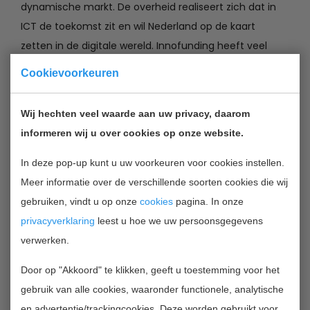
dynamische markt. De overheid realiseert zich dat in
ICT de toekomst zit en wil Nederland op de kaart
zetten in de digitale wereld. Innofunding heeft veel
ervaring met subsidies en kredieten voor
Cookievoorkeuren
softwareontwikkeling. Wij zijn techneuten met veel
praktische en marktkennis. Gecombineerd met onze
Wij hechten veel waarde aan uw privacy, daarom
passie voor techniek en ondernemerschap begrijpen
informeren wij u over cookies op onze website.
we software engineers goed en zijn we zeer succesvol
in het verwerven van zowel Nederlandse als Europese
In deze pop-up kunt u uw voorkeuren voor cookies instellen.
subsidies op basis van een scherp gedefinieerde
Meer informatie over de verschillende soorten cookies die wij
bedrijfsstrategie en technische roadmap.
gebruiken, vindt u op onze
cookies
pagina. In onze
privacyverklaring
leest u hoe we uw persoonsgegevens
Neem
contact
met ons op voor een op uw situatie en
verwerken.
strategie toegespitst aanbod.
Door op "Akkoord" te klikken, geeft u toestemming voor het
gebruik van alle cookies, waaronder functionele, analytische
en advertentie/trackingcookies. Deze worden gebruikt voor