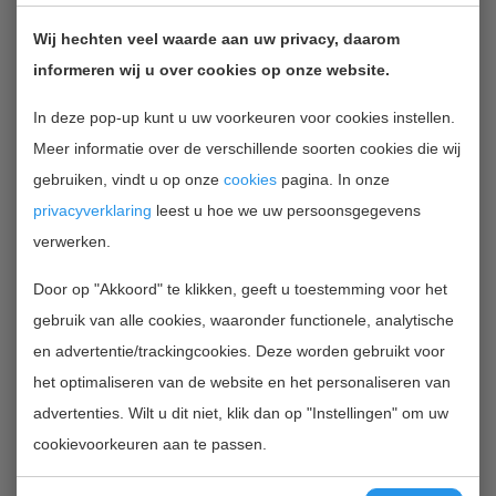
speciaal ontworpen zodat die kan worden
Wij hechten veel waarde aan uw privacy, daarom
aangesloten op een mobiele telefoon of
informeren wij u over cookies op onze website.
tablet waardoor er geen extra scherm
benodigd is en wat kosten bespaart.
In deze pop-up kunt u uw voorkeuren voor cookies instellen.
Meer informatie over de verschillende soorten cookies die wij
gebruiken, vindt u op onze
cookies
pagina. In onze
privacyverklaring
leest u hoe we uw persoonsgegevens
verwerken.
Door op "Akkoord" te klikken, geeft u toestemming voor het
gebruik van alle cookies, waaronder functionele, analytische
en advertentie/trackingcookies. Deze worden gebruikt voor
het optimaliseren van de website en het personaliseren van
advertenties. Wilt u dit niet, klik dan op "Instellingen" om uw
cookievoorkeuren aan te passen.