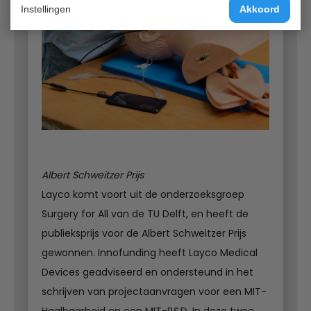
Instellingen
Akkoord
Albert Schweitzer Prijs
Layco komt voort uit de onderzoeksgroep
Surgery for All van de TU Delft, en heeft de
publieksprijs voor de Albert Schweitzer Prijs
gewonnen. Innofunding heeft Layco Medical
Devices geadviseerd en ondersteund in het
schrijven van projectaanvragen voor een MIT-
Haalbaarheid en een MIT-R&D. In deze twee