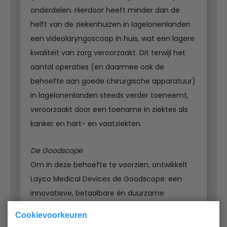
onderdelen. Hierdoor heeft minder dan de
helft van de ziekenhuizen in lagelonenlanden
een videolaryngoscoop in huis, wat een lagere
kwaliteit van zorg veroorzaakt. Dit terwijl het
aantal operaties (en daarmee ook de
behoefte aan goede chirurgische apparatuur)
in lagelonenlanden steeds verder toeneemt,
veroorzaakt door een toename in ziektes als
kanker en hart- en vaatziekten.
De Goodscope
Om in deze behoefte te voorzien, ontwikkelt
Layco Medical Devices de Goodscope: een
innovatieve, betaalbare én duurzame
videolaryngoscoop welke speciaal gericht is op
Cookievoorkeuren
lagelonenlanden in Afrika. Zo is de Goodscope