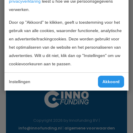
privacyverklaring
leest u hoe we uw persoonsgegevens
verwerken.
Contactgegevens
Door op "Akkoord" te klikken, geeft u toestemming voor het
InnoFunding B.V.
gebruik van alle cookies, waaronder functionele, analytische
Nieuwe Gracht 7
en advertentie/trackingcookies. Deze worden gebruikt voor
2011 NB Haarlem
het optimaliseren van de website en het personaliseren van
Mail:
info@innofunding.nl
advertenties. Wilt u dit niet, klik dan op "Instellingen" om uw
cookievoorkeuren aan te passen.
Instellingen
Akkoord
Copyright 2026 by Innofunding BV |
info@innofunding.nl
|
algemene voorwaarden