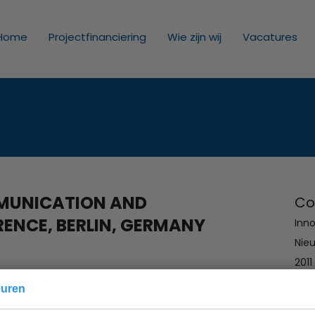
Home
Projectfinanciering
Wie zijn wij
Vacatures
MMUNICATION AND
Co
ENCE, BERLIN, GERMANY
Inno
Nie
2011
Mail
ication and Information Conference will take place
euren
 Germany.