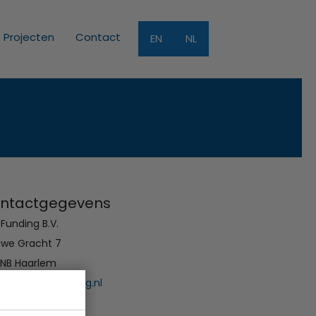
Projecten
Contact
EN
NL
ntactgegevens
Funding B.V.
uwe Gracht 7
 NB Haarlem
:
info@innofunding.nl