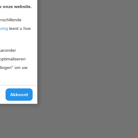
p onze website.
rschillende
aring
leest u hoe
waaronder
 optimaliseren
ellingen" om uw
Akkoord