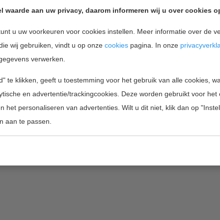
l waarde aan uw privacy, daarom informeren wij u over cookies o
sed in recent years and are found in many areas of
unt u uw voorkeuren voor cookies instellen. Meer informatie over de ve
or laptop, navigation or TV, car or work clothes
die wij gebruiken, vindt u op onze
cookies
pagina. In onze
privacyverkl
here communication and information technologies
gegevens verwerken.
" te klikken, geeft u toestemming voor het gebruik van alle cookies, 
iety of topics related to the field, including: quicker
lytische en advertentie/trackingcookies. Deze worden gebruikt voor het
y, innovative wireless sensor network and accurate
 het personaliseren van advertenties. Wilt u dit niet, klik dan op "Inst
mme will also feature discussions and demonstrations
n aan te passen.
faces and deployment scenarios.