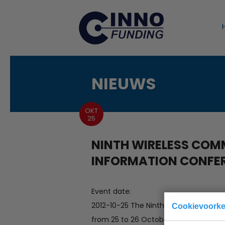
NIEUWS
OKT
25
NINTH WIRELESS CO
INFORMATION CONFER
Event date:
2012-10-25 The Ninth Wireless Commun
Cookievoork
from 25 to 26 October 2012 in Berlin,