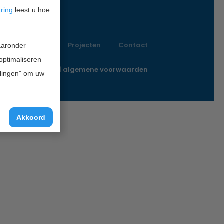
aring
leest u hoe
Vacatures
Projecten
Contact
waaronder
 optimaliseren
o@innofunding.nl
|
algemene voorwaarden
ellingen" om uw
Akkoord