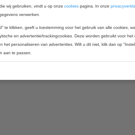
die wij gebruiken, vindt u op onze
cookies
pagina. In onze
privacyverkl
gegevens verwerken.
Home
Projectfinanciering
Wie zijn wij
" te klikken, geeft u toestemming voor het gebruik van alle cookies, 
lytische en advertentie/trackingcookies. Deze worden gebruikt voor het
Copyright 2026 by Innofunding BV |
inf
 het personaliseren van advertenties. Wilt u dit niet, klik dan op "Inst
n aan te passen.