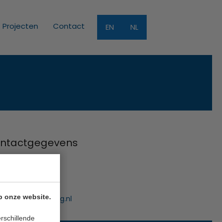
Projecten
Contact
EN
NL
ntactgegevens
Funding B.V.
uwe Gracht 7
 NB Haarlem
p onze website.
:
info@innofunding.nl
rschillende