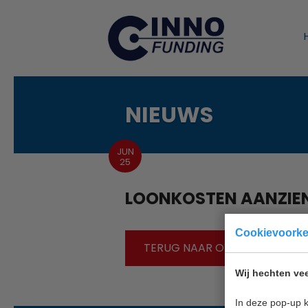
NIEUWS
JUN
25
LOONKOSTEN AANZIEN
Cookievoork
TERUG NAAR OVERZICHT
Wij hechten vee
In deze pop-up k