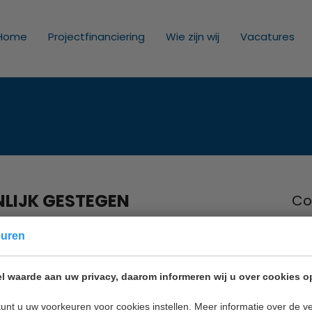
Home
Projectfinanciering
Wie zijn wij
Vacatures
LIJK GESTEGEN
Co
Inno
euren
Nie
2011
l waarde aan uw privacy, daarom informeren wij u over cookies o
Mail
unt u uw voorkeuren voor cookies instellen. Meer informatie over de ve