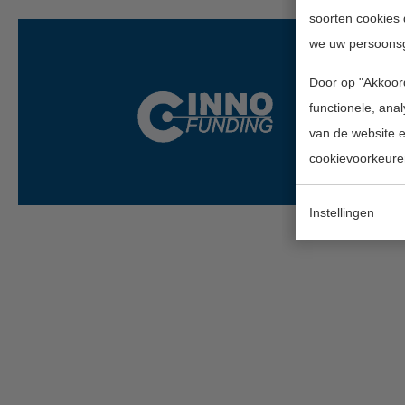
soorten cookies 
we uw persoons
Door op "Akkoord
functionele, ana
van de website en
cookievoorkeure
Instellingen