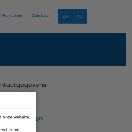
Projecten
Contact
EN
NL
ntactgegevens
Funding B.V.
uwe Gracht 7
 NB Haarlem
p onze website.
:
info@innofunding.nl
rschillende