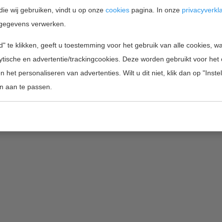
die wij gebruiken, vindt u op onze
cookies
pagina. In onze
privacyverkl
gegevens verwerken.
" te klikken, geeft u toestemming voor het gebruik van alle cookies, 
Home
Projectfinanciering
Wie zijn wij
lytische en advertentie/trackingcookies. Deze worden gebruikt voor het
 het personaliseren van advertenties. Wilt u dit niet, klik dan op "Inst
Copyright 2026 by Innofunding BV |
inf
n aan te passen.