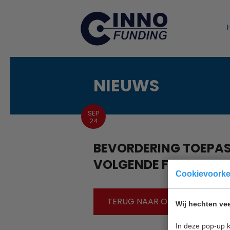
NIEUWS
SEP
24
BEVORDERING TOEPAS
VOLGENDE FASE
Cookievoork
TERUG NAAR OVERZICHT
Wij hechten vee
In deze pop-up k