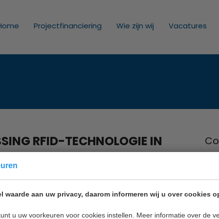
Home
Projectfinanciering
Wie zijn wij
Vacatures
SING RFID-TECHNOLOGIE IN
Co
Inno
euren
Nie
2011
l waarde aan uw privacy, daarom informeren wij u over cookies o
Mail
unt u uw voorkeuren voor cookies instellen. Meer informatie over de ve