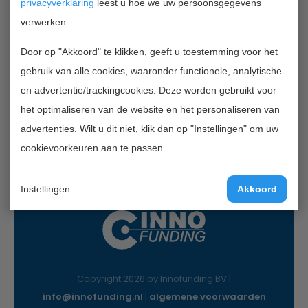
privacyverklaring
leest u hoe we uw persoonsgegevens
verwerken.
Contactgegevens
Door op "Akkoord" te klikken, geeft u toestemming voor het
InnoFunding B.V.
gebruik van alle cookies, waaronder functionele, analytische
Nieuwe Gracht 7
en advertentie/trackingcookies. Deze worden gebruikt voor
2011 NB Haarlem
het optimaliseren van de website en het personaliseren van
Mail:
info@innofunding.nl
advertenties. Wilt u dit niet, klik dan op "Instellingen" om uw
cookievoorkeuren aan te passen.
Instellingen
Akkoord
Copyright 2026 by Innofunding BV |
info@innofunding.nl
|
algemene voorwaarden