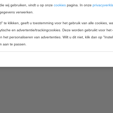
die wij gebruiken, vindt u op onze
cookies
pagina. In onze
privacyverkl
gegevens verwerken.
" te klikken, geeft u toestemming voor het gebruik van alle cookies, 
Home
Projectfinanciering
Wie zijn wij
lytische en advertentie/trackingcookies. Deze worden gebruikt voor het
 het personaliseren van advertenties. Wilt u dit niet, klik dan op "Inst
Copyright 2026 by Innofunding BV |
inf
n aan te passen.