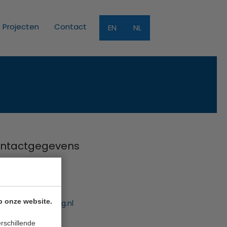
Projecten
Contact
EN
NL
ntactgegevens
Funding B.V.
uwe Gracht 7
 NB Haarlem
p onze website.
:
info@innofunding.nl
rschillende