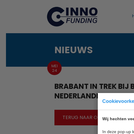
NIEUWS
MEI
24
BRABANT IN TREK BIJ 
NEDERLANDERS
Cookievoork
TERUG NAAR OVERZICHT
Wij hechten vee
In deze pop-up k