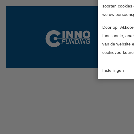
soorten cookies 
we uw persoons
Door op "Akkoord
functionele, ana
van de website en
cookievoorkeure
Instellingen