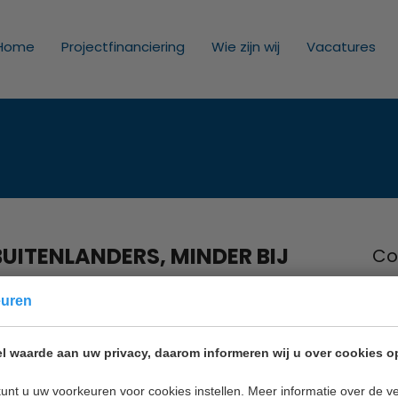
Home
Projectfinanciering
Wie zijn wij
Vacatures
BUITENLANDERS, MINDER BIJ
Co
Inno
euren
Nie
2011
l waarde aan uw privacy, daarom informeren wij u over cookies o
Mail
unt u uw voorkeuren voor cookies instellen. Meer informatie over de ve