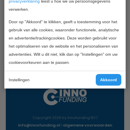
privacyverklaring
leest u hoe we uw persoonsgegevens
verwerken.
Contactgegevens
Door op "Akkoord" te klikken, geeft u toestemming voor het
InnoFunding B.V.
gebruik van alle cookies, waaronder functionele, analytische
Nieuwe Gracht 7
en advertentie/trackingcookies. Deze worden gebruikt voor
2011 NB Haarlem
het optimaliseren van de website en het personaliseren van
Mail:
info@innofunding.nl
advertenties. Wilt u dit niet, klik dan op "Instellingen" om uw
cookievoorkeuren aan te passen.
Instellingen
Akkoord
Copyright 2026 by Innofunding BV |
info@innofunding.nl
|
algemene voorwaarden