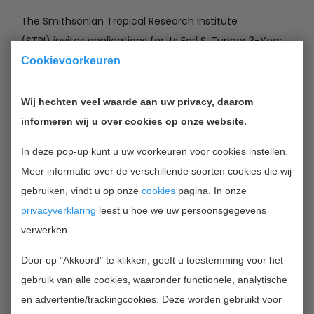
The Smithsonian Tropical Research Institute
(STRI) invites applications for its Earl S. Tupper 3-Year
Postdoctoral Fellowship. The closing date is January 15,
Cookievoorkeuren
2013. The annual stipend is $ 45,000 with yearly travel
and research allotments. One fellowship is awarded
Wij hechten veel waarde aan uw privacy, daarom
annually.
informeren wij u over cookies op onze website.
In deze pop-up kunt u uw voorkeuren voor cookies instellen.
The STRI is a division of the Smithsonian Institution in
Meer informatie over de verschillende soorten cookies die wij
Washington DC and maintains research facilities for
gebruiken, vindt u op onze
cookies
pagina. In onze
marine and terrestrial research at various locations on
privacyverklaring
leest u hoe we uw persoonsgegevens
the Isthmus of Panama. STRI offers fellowships for
verwerken.
undergraduate, predoctoral and postdoctoral research
in the areas represented by its scientific staff.
Door op "Akkoord" te klikken, geeft u toestemming voor het
Disciplines include ecology, anthropology,
gebruik van alle cookies, waaronder functionele, analytische
paleontology, paleoecology, evolutionary biology,
en advertentie/trackingcookies. Deze worden gebruikt voor