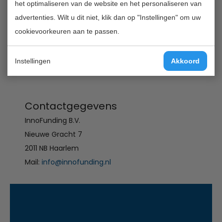
molecular phylogenetics, biogeography, animal
het optimaliseren van de website en het personaliseren van
behavior, neurobiology, soils sciences, and physiology
advertenties. Wilt u dit niet, klik dan op "Instellingen" om uw
of tropical plants and animals.
cookievoorkeuren aan te passen.
TERUG NAAR OVERZICHT
Instellingen
Akkoord
Contactgegevens
InnoFunding B.V.
Nieuwe Gracht 7
2011 NB Haarlem
Mail:
info@innofunding.nl