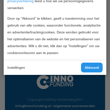
privacyverklaring
leest u hoe we uw persoonsgegevens
verwerken.
Contactgegevens
Door op "Akkoord" te klikken, geeft u toestemming voor het
InnoFunding B.V.
gebruik van alle cookies, waaronder functionele, analytische
Nieuwe Gracht 7
en advertentie/trackingcookies. Deze worden gebruikt voor
2011 NB Haarlem
het optimaliseren van de website en het personaliseren van
Mail:
info@innofunding.nl
advertenties. Wilt u dit niet, klik dan op "Instellingen" om uw
cookievoorkeuren aan te passen.
Instellingen
Akkoord
Copyright 2026 by Innofunding BV |
info@innofunding.nl
|
algemene voorwaarden