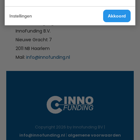
Instellingen
Akkoord
Contactgegevens
InnoFunding B.V.
Nieuwe Gracht 7
2011 NB Haarlem
Mail:
info@innofunding.nl
Copyright 2026 by Innofunding BV |
info@innofunding.nl
|
algemene voorwaarden