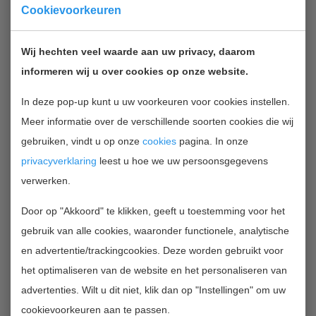
Cookievoorkeuren
for applications for the Investment Subsidy NWO
Medium (Investeringen Middelgroot). The closing date
Wij hechten veel waarde aan uw privacy, daarom
for submitting preliminary proposals is August 30, 2012.
informeren wij u over cookies op onze website.
The aim of the subsidy is to stimulate investments in
scientifically innovational apparatus or data collections
In deze pop-up kunt u uw voorkeuren voor cookies instellen.
of national and international importance.
Meer informatie over de verschillende soorten cookies die wij
Universities, NWO institutes, scientific libraries and
gebruiken, vindt u op onze
cookies
pagina. In onze
information-providing academic institutions may
privacyverklaring
leest u hoe we uw persoonsgegevens
apply. The budget amounts approximately to €
verwerken.
1,200,000 for the council for Physical Sciences.
Door op "Akkoord" te klikken, geeft u toestemming voor het
Applications should range from € 110,000 to €
gebruik van alle cookies, waaronder functionele, analytische
1,500,000. The applicant’s own minimum contribution is
en advertentie/trackingcookies. Deze worden gebruikt voor
25%.
het optimaliseren van de website en het personaliseren van
advertenties. Wilt u dit niet, klik dan op "Instellingen" om uw
TERUG NAAR OVERZICHT
cookievoorkeuren aan te passen.