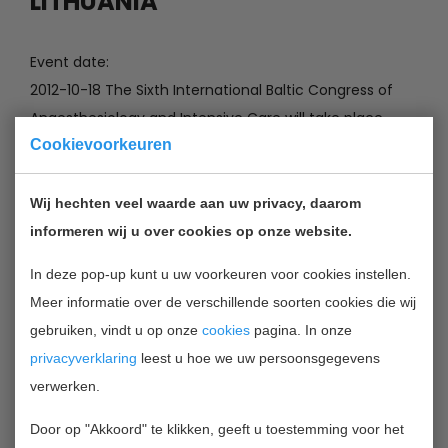
LITHUANIA
Event date:
2012-10-18 The Sixth International Baltic Congress of
Anaesthesiology and Intensive Care will take place
from 18 to 20 October 2012 in Vilnius, Lithuania.
Cookievoorkeuren
Anaesthesiologists do not only minimize a patient's
Wij hechten veel waarde aan uw privacy, daarom
pain before, during and after medical procedures, but
informeren wij u over cookies op onze website.
they also monitor the patient's vital signs in a wide
In deze pop-up kunt u uw voorkeuren voor cookies instellen.
variety of (usually acute) situations. Research in
Meer informatie over de verschillende soorten cookies die wij
anaesthesia crosses the boundaries of various medical
gebruiken, vindt u op onze
cookies
pagina. In onze
specialities such as traditional medicine, technology,
privacyverklaring
leest u hoe we uw persoonsgegevens
physiology, and natural sciences.
verwerken.
The conference will see researchers sharing opinions
Door op "Akkoord" te klikken, geeft u toestemming voor het