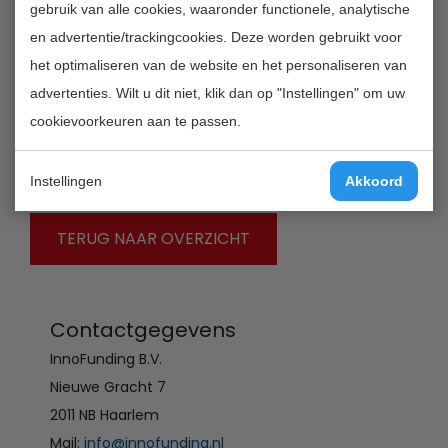
on the latest research trends with the aim to present
gebruik van alle cookies, waaronder functionele, analytische
up-to-date clinical and scientific information that
en advertentie/trackingcookies. Deze worden gebruikt voor
would prove helpful in reaching the best quality of
het optimaliseren van de website en het personaliseren van
clinical practice and patient healthcare.
advertenties. Wilt u dit niet, klik dan op "Instellingen" om uw
cookievoorkeuren aan te passen.
Quality validation date:
2012-09-05
Instellingen
Akkoord
TERUG NAAR OVERZICHT
Contactgegevens
InnoFunding B.V.
Nieuwe Gracht 7
2011 NB Haarlem
Mail:
info@innofunding.nl