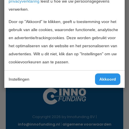
privacyverklaring
leest u hoe we uw persoonsgegevens
verwerken.
Contactgegevens
Door op "Akkoord" te klikken, geeft u toestemming voor het
InnoFunding B.V.
gebruik van alle cookies, waaronder functionele, analytische
Nieuwe Gracht 7
en advertentie/trackingcookies. Deze worden gebruikt voor
2011 NB Haarlem
het optimaliseren van de website en het personaliseren van
Mail:
info@innofunding.nl
advertenties. Wilt u dit niet, klik dan op "Instellingen" om uw
cookievoorkeuren aan te passen.
Instellingen
Akkoord
Copyright 2026 by Innofunding BV |
info@innofunding.nl
|
algemene voorwaarden