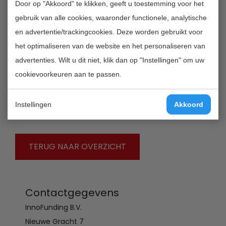
The event will reflect the views of urology, medical
Door op "Akkoord" te klikken, geeft u toestemming voor het
oncology and radiotherapy on the issue. Sessions will
gebruik van alle cookies, waaronder functionele, analytische
include the most up-to-date information on research
en advertentie/trackingcookies. Deze worden gebruikt voor
outcomes in Europe and overseas, the assessment of
het optimaliseren van de website en het personaliseren van
current treatment standards and discussion on the
advertenties. Wilt u dit niet, klik dan op "Instellingen" om uw
future of medical therapies.
cookievoorkeuren aan te passen.
Quality validation date:
Instellingen
Akkoord
2012-09-12
TERUG NAAR OVERZICHT
Contactgegevens
InnoFunding B.V.
Nieuwe Gracht 7