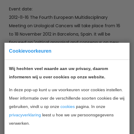
Event date:
2012-11-16 The Fourth European Multidisciplinary
Meeting on Urological Cancers will take place from 16
to 18 November 2012 in Barcelona, Spain. It will be
focused on 'critical appraisal and consensus on new
treatment approaches in urological cancers'.
Cookievoorkeuren
Co-organised by the European Association of Urology
Wij hechten veel waarde aan uw privacy, daarom
(EAU), the European Society for Medical Oncology
informeren wij u over cookies op onze website.
(ESMO) and the European Society for Radiotherapy
In deze pop-up kunt u uw voorkeuren voor cookies instellen.
and Oncology (ESTRO), the event aims to deliver an
Meer informatie over de verschillende soorten cookies die wij
in-depth review of the latest multi-modal
gebruiken, vindt u op onze
cookies
pagina. In onze
management strategies for prostate, bladder and
privacyverklaring
leest u hoe we uw persoonsgegevens
renal cancers.
verwerken.