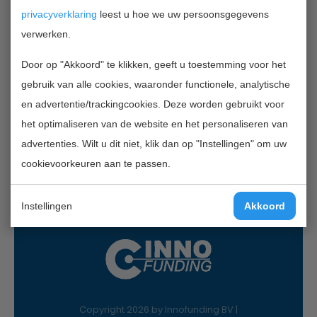
TERUG NAAR OVERZICHT
privacyverklaring
leest u hoe we uw persoonsgegevens
verwerken.
Door op "Akkoord" te klikken, geeft u toestemming voor het
Contactgegevens
gebruik van alle cookies, waaronder functionele, analytische
InnoFunding B.V.
en advertentie/trackingcookies. Deze worden gebruikt voor
Nieuwe Gracht 7
het optimaliseren van de website en het personaliseren van
2011 NB Haarlem
advertenties. Wilt u dit niet, klik dan op "Instellingen" om uw
Mail:
info@innofunding.nl
cookievoorkeuren aan te passen.
Instellingen
Akkoord
Copyright 2026 by Innofunding BV |