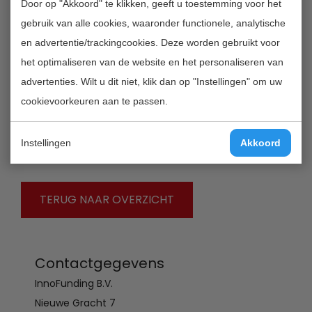
Door op "Akkoord" te klikken, geeft u toestemming voor het
ontvangstbevestiging gestuurd. Voor meer informatie
gebruik van alle cookies, waaronder functionele, analytische
over of hulp bij het digitaal invullen kan contact op
en advertentie/trackingcookies. Deze worden gebruikt voor
worden genomen met een van de medewerkers van
het optimaliseren van de website en het personaliseren van
het DR Loket.
advertenties. Wilt u dit niet, klik dan op "Instellingen" om uw
cookievoorkeuren aan te passen.
De voorwaarden en budgetten van de SNL zijn per
provincie verschillend. Kijk voor meer informatie bij de
Instellingen
Akkoord
afzonderlijke regelingen.
TERUG NAAR OVERZICHT
Contactgegevens
InnoFunding B.V.
Nieuwe Gracht 7