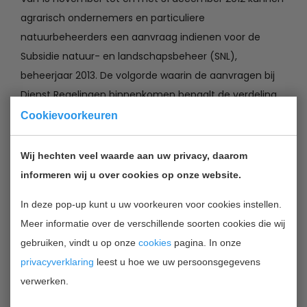
agrarisch ondernemers en particuliere
natuurbeheerders een aanvraag indienen voor de
Subsidie natuur- en landschapsbeheer (SNL),
beheerjaar 2013. De volgorde waarin de aanvragen bij
Dienst Regelingen binnenkomen bepaalt de verdeling
van het beschikbare budget. De aanvragen konden
Cookievoorkeuren
vanaf 1 november jongstleden al digitaal worden
ingevuld.
Wij hechten veel waarde aan uw privacy, daarom
informeren wij u over cookies op onze website.
Digitaal invullen heeft een aantal voordelen. De
In deze pop-up kunt u uw voorkeuren voor cookies instellen.
beheereenheden zijn al ingetekend. En tijdens het
Meer informatie over de verschillende soorten cookies die wij
invullen ziet de aanvrager direct welke mogelijkheden
gebruiken, vindt u op onze
cookies
pagina. In onze
er per beheereenheid zijn. Zo wordt
privacyverklaring
leest u hoe we uw persoonsgegevens
men gewaarschuwd als een beheerpakket niet
verwerken.
mogelijk is in het gebied waarvoor een aanvraag wordt
ingediend. Bij digitaal invullen wordt direct een