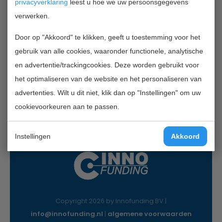
privacyverklaring
leest u hoe we uw persoonsgegevens
verwerken.
Contactgegevens
Door op "Akkoord" te klikken, geeft u toestemming voor het
InnoFunding B.V.
gebruik van alle cookies, waaronder functionele, analytische
Nieuwe Gracht 7
en advertentie/trackingcookies. Deze worden gebruikt voor
2011 NB Haarlem
het optimaliseren van de website en het personaliseren van
Mail:
info@innofunding.nl
advertenties. Wilt u dit niet, klik dan op "Instellingen" om uw
cookievoorkeuren aan te passen.
Instellingen
Akkoord
Copyright 2026 by Innofunding BV |
info@innofunding.nl
|
algemene voorwaarden