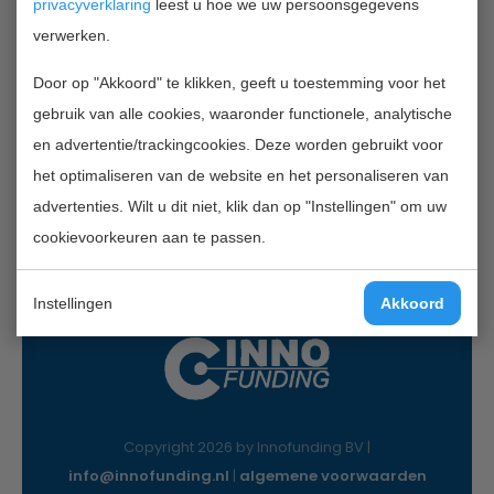
privacyverklaring
leest u hoe we uw persoonsgegevens
verwerken.
Contactgegevens
Door op "Akkoord" te klikken, geeft u toestemming voor het
InnoFunding B.V.
gebruik van alle cookies, waaronder functionele, analytische
Nieuwe Gracht 7
en advertentie/trackingcookies. Deze worden gebruikt voor
2011 NB Haarlem
het optimaliseren van de website en het personaliseren van
Mail:
info@innofunding.nl
advertenties. Wilt u dit niet, klik dan op "Instellingen" om uw
cookievoorkeuren aan te passen.
Instellingen
Akkoord
Copyright 2026 by Innofunding BV |
info@innofunding.nl
|
algemene voorwaarden