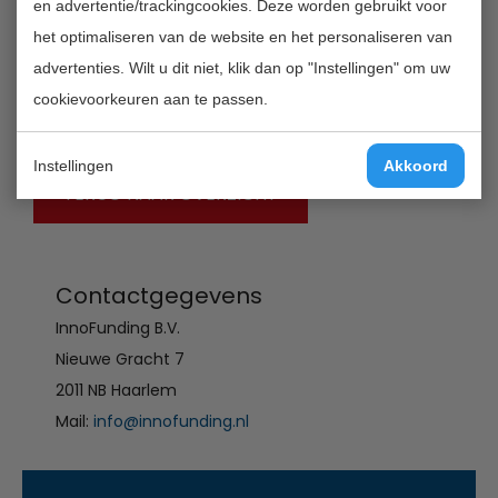
en advertentie/trackingcookies. Deze worden gebruikt voor
ontwikkeling van games. Aanvragen kunnen worden
het optimaliseren van de website en het personaliseren van
ingediend door kunstenaars, vormgevers of
advertenties. Wilt u dit niet, klik dan op "Instellingen" om uw
animatoren, in samenwerking met een game-
cookievoorkeuren aan te passen.
ontwikkelaar of een (culturele) instelling.
Instellingen
Akkoord
TERUG NAAR OVERZICHT
Contactgegevens
InnoFunding B.V.
Nieuwe Gracht 7
2011 NB Haarlem
Mail:
info@innofunding.nl