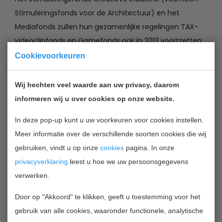
Stimuleringsfonds voor de Architectuur) en het
Mediafonds zullen hun gezamenlijke regelingen TAX-
videoclipfonds en Gamefonds ook in 2013 voortzetten.
Het totale budget en de indiendata worden medio
Cookievoorkeuren
januari 2013 bekend gemaakt.
Wij hechten veel waarde aan uw privacy, daarom
Het TAX-videoclipfonds is een subsidieregeling, met als
informeren wij u over cookies op onze website.
doel de kwaliteit van Nederlandse videoclips een impuls
In deze pop-up kunt u uw voorkeuren voor cookies instellen.
te geven. Daarnaast wordt de samenwerking tussen
Meer informatie over de verschillende soorten cookies die wij
beeldmakers en (pop)artiesten gestimuleerd en
gebruiken, vindt u op onze
cookies
pagina. In onze
versterkt. Aanvragen kunnen, in de vorm van een
privacyverklaring
leest u hoe we uw persoonsgegevens
videoclip, worden ingediend door beeldmakers, in
verwerken.
samenwerking met (pop)artiesten, bands, een dj of
producer.
Door op "Akkoord" te klikken, geeft u toestemming voor het
gebruik van alle cookies, waaronder functionele, analytische
Het Gamefonds geeft een impuls aan de artistieke