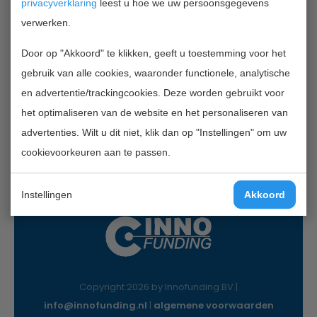
privacyverklaring
leest u hoe we uw persoonsgegevens
verwerken.
Contactgegevens
Door op "Akkoord" te klikken, geeft u toestemming voor het
InnoFunding B.V.
gebruik van alle cookies, waaronder functionele, analytische
Nieuwe Gracht 7
en advertentie/trackingcookies. Deze worden gebruikt voor
2011 NB Haarlem
het optimaliseren van de website en het personaliseren van
Mail:
info@innofunding.nl
advertenties. Wilt u dit niet, klik dan op "Instellingen" om uw
cookievoorkeuren aan te passen.
Instellingen
Akkoord
Copyright 2026 by Innofunding BV |
info@innofunding.nl
|
algemene voorwaarden