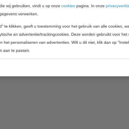
die wij gebruiken, vindt u op onze
cookies
pagina. In onze
privacyverkl
gegevens verwerken.
Home
Projectfinanciering
Wie zijn wij
" te klikken, geeft u toestemming voor het gebruik van alle cookies, 
lytische en advertentie/trackingcookies. Deze worden gebruikt voor het
Copyright 2026 by Innofunding BV |
inf
 het personaliseren van advertenties. Wilt u dit niet, klik dan op "Inst
n aan te passen.