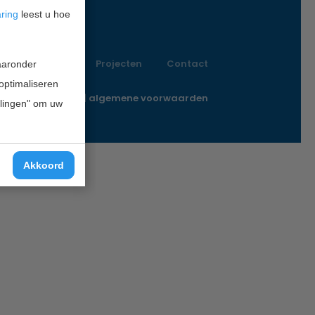
aring
leest u hoe
Vacatures
Projecten
Contact
waaronder
 optimaliseren
o@innofunding.nl
|
algemene voorwaarden
ellingen" om uw
Akkoord