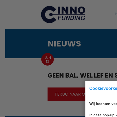
NIEUWS
JUN
13
GEEN BAL, WEL LEF EN
Cookievoork
TERUG NAAR OVERZICHT
Wij hechten vee
In deze pop-up k