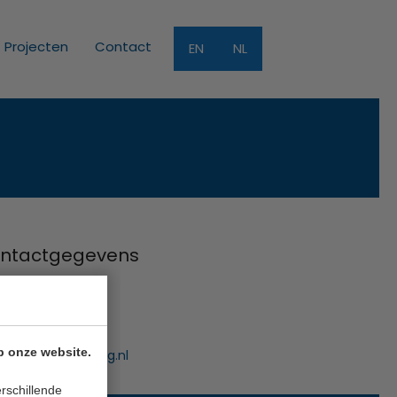
Projecten
Contact
EN
NL
ntactgegevens
Funding B.V.
uwe Gracht 7
 NB Haarlem
p onze website.
:
info@innofunding.nl
rschillende