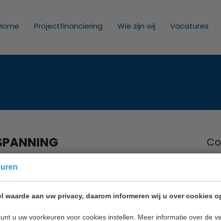
Home
Projectfinanciering
Wie zijn wij
Vacatures
 SPANNING
Co
Inno
euren
Nie
2011
l waarde aan uw privacy, daarom informeren wij u over cookies o
Mail
unt u uw voorkeuren voor cookies instellen. Meer informatie over de ve