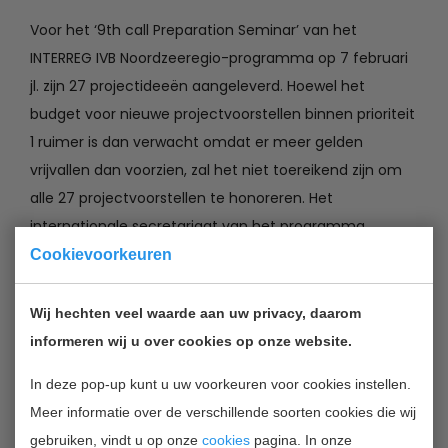
Voor het ‘9th call Preparation Seminar’ van het
INTERREG IVB Noordzeeregio-programma op 7 februari
jl. zijn 27 projectideeën aangeleverd. Hoewel het
budget voor nieuwe projectvoorstellen binnen prioriteit
1 ruimer is dan verwacht omdat er meer gelden
vrijvallen dan voorzien, zal het niet toereikend zijn om
alle 27 projectvoorstellen te honoreren. Het
internationale secretariaat van het programma
verwacht dat in totaal zo'n tien projectvoorstellen
Cookievoorkeuren
goedgekeurd kunnen worden.
Wij hechten veel waarde aan uw privacy, daarom
Partijen kunnen van 4 maart tot en met 8 april 2013
informeren wij u over cookies op onze website.
projectvoorstellen indienen. Het secretariaat van het
In deze pop-up kunt u uw voorkeuren voor cookies instellen.
programma heeft tijdens de Preparation Semiar meer
Meer informatie over de verschillende soorten cookies die wij
duidelijkheid gegeven over de (rand)voorwaarden voor
gebruiken, vindt u op onze
cookies
pagina. In onze