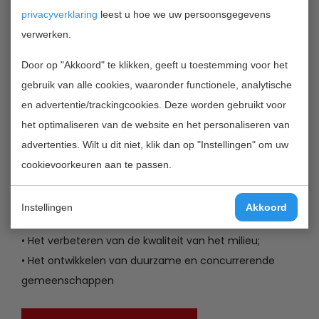
het indienen van de projectvoorstellen. In de
privacyverklaring
leest u hoe we uw persoonsgegevens
bijlage Uitkomsten van het 9th call Preparation
verwerken.
Seminar vindt u daar meer informatie over.
Door op "Akkoord" te klikken, geeft u toestemming voor het
Met het programma Interreg IVB Noordzee-regio 2007-
gebruik van alle cookies, waaronder functionele, analytische
2013 wil de Europese Unie de transnationale
en advertentie/trackingcookies. Deze worden gebruikt voor
samenwerking tussen België, Duitsland, Nederland,
het optimaliseren van de website en het personaliseren van
Groot-Brittannië, Zweden en Noorwegen ondersteunen.
advertenties. Wilt u dit niet, klik dan op "Instellingen" om uw
Het programma moet een meetbaar verschil
cookievoorkeuren aan te passen.
opleveren door:
• Het verhogen van het algemene innovatieniveau in
Instellingen
Akkoord
de gehele regio;
• Het verbeteren van de kwaliteit van het milieu;
• Het ontwikkelen van duurzame en concurrerende
gemeenschappen