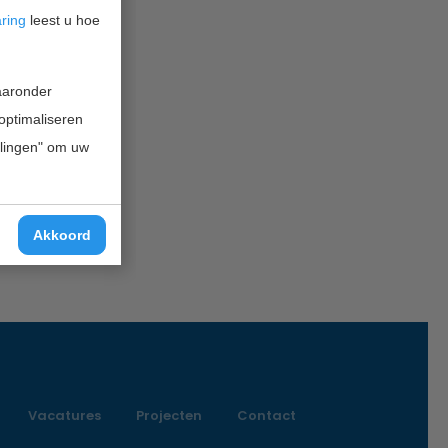
aring
leest u hoe
waaronder
 optimaliseren
ellingen" om uw
Akkoord
Vacatures
Projecten
Contact