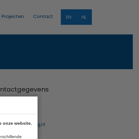
Projecten
Contact
EN
NL
ntactgegevens
Funding B.V.
uwe Gracht 7
 NB Haarlem
p onze website.
:
info@innofunding.nl
rschillende