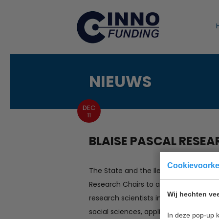
NIEUWS
DEC
11
BLAISE PASCAL RESEAR
Cookievoork
The State and the Ile-de-France Regio
Research Chairs to accommodate highly
Wij hechten vee
research scientists in all scientific fi
social sciences, applied sciences and
In deze pop-up k