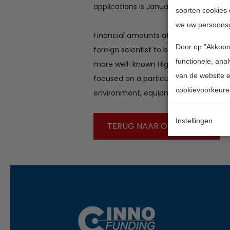
applications is January 17, 2013.
soorten cookies 
we uw persoons
Financial amounts attributed to each 
Door op "Akkoord
foreign scientist to be hosted for 12 f
functionele, ana
more well-known Higher Learning or Re
van de website en
focused on a particular scientific pro
cookievoorkeure
environment, equipment and means r
Instellingen
TERUG NAAR OVERZICHT