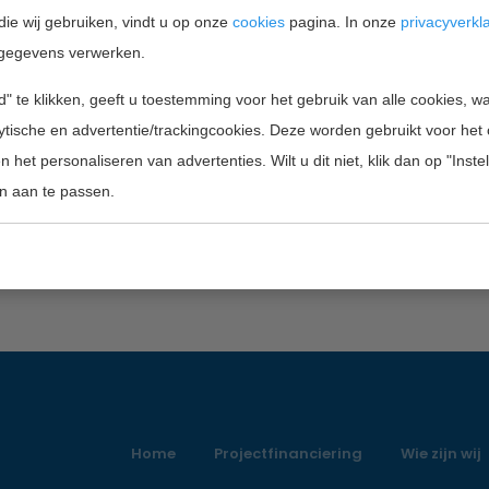
die wij gebruiken, vindt u op onze
cookies
pagina. In onze
privacyverkl
gegevens verwerken.
project are up to € 200,000. Each Chair allows the
" te klikken, geeft u toestemming voor het gebruik van alle cookies, 
ull months, possibly spread over 2 years, in one or
lytische en advertentie/trackingcookies. Deze worden gebruikt voor het
search Institutions in Paris/Ile-de-France that are
 het personaliseren van advertenties. Wilt u dit niet, klik dan op "Inst
ject and are able to provide the suitable
n aan te passen.
equired.
Home
Projectfinanciering
Wie zijn wij