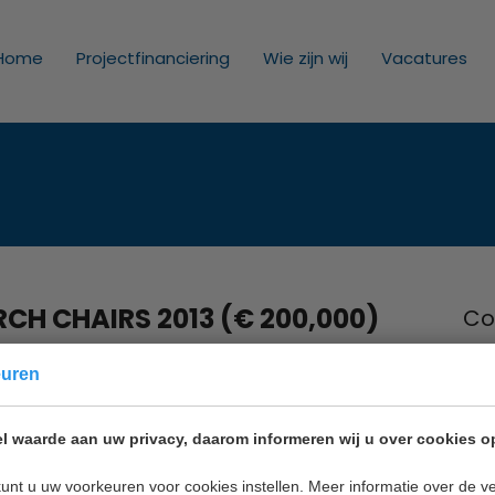
Home
Projectfinanciering
Wie zijn wij
Vacatures
CH CHAIRS 2013 (€ 200,000)
Co
Inno
euren
Nie
n are establishing new International Blaise Pascal
2011
 qualified, internationally acclaimed, foreign
l waarde aan uw privacy, daarom informeren wij u over cookies o
Mail
elds: exact sciences, life sciences, humanities and
 new technologies. The deadline to submit
unt u uw voorkeuren voor cookies instellen. Meer informatie over de ve