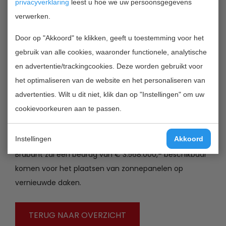
privacyverklaring
leest u hoe we uw persoonsgegevens
subsidieregeling opgesteld. Vervolgens gaat elke
verwerken.
provincie apart de regeling door Gedeputeerde Staten
Door op "Akkoord" te klikken, geeft u toestemming voor het
laten vaststellen, waarna begonnen kan worden met
gebruik van alle cookies, waaronder functionele, analytische
de uitvoering. Voor de Provincie Limburg gebeurt dit
en advertentie/trackingcookies. Deze worden gebruikt voor
naar verwachting in het begin van 2013. Er komt een
het optimaliseren van de website en het personaliseren van
bedrag van € 1.365.000,- beschikbaar.
advertenties. Wilt u dit niet, klik dan op "Instellingen" om uw
cookievoorkeuren aan te passen.
De subsidieregeling is eveneens ter sprake gekomen in
vergadering van Gedeputeerde Staten van Noord-
Instellingen
Akkoord
Brabant. Voor agrarische ondernemers in Noord-
Brabant zal een bedrag van € 3.568.000,- beschikbaar
komen voor het plaatsen van zonnepanelen op
vernieuwde daken.
TERUG NAAR OVERZICHT