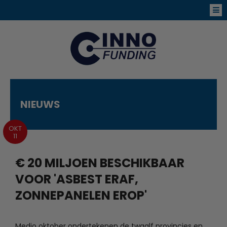
NIEUWS
OKT
11
€ 20 MILJOEN BESCHIKBAAR
VOOR 'ASBEST ERAF,
ZONNEPANELEN EROP'
Medio oktober ondertekenen de twaalf provincies en