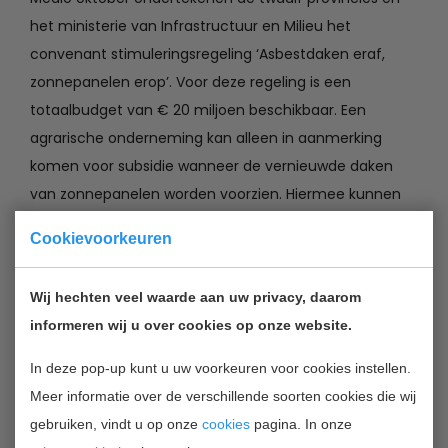
het ministerie van Infrastructuur en Milieu het
convenant stimuleringsregeling ‘Asbestdaken eraf,
zonnepanelen erop’. Voor deze regeling is een
totaalbudget van € 20 miljoen beschikbaar. Een
agrarische onderneming kan alleen in aanmerking
komen voor subsidie wanneer de vernieuwde daken
van zonnepanelen worden voorzien. Hiermee kunnen
twee doelstellingen worden bereikt: het voor de
Cookievoorkeuren
gezondheid mogelijke risicovolle asbest wordt
gesaneerd en de agrarische ondernemer gaat
Wij hechten veel waarde aan uw privacy, daarom
duurzame energie produceren. Daarnaast past het
informeren wij u over cookies op onze website.
plaatsen van zonnepanelen prima bij het verdergaand
verduurzamen van de landbouw.
In deze pop-up kunt u uw voorkeuren voor cookies instellen.
Meer informatie over de verschillende soorten cookies die wij
Na het tekenen van het convenant wordt door de
gebruiken, vindt u op onze
cookies
pagina. In onze
provincies een gemeenschappelijke (model)