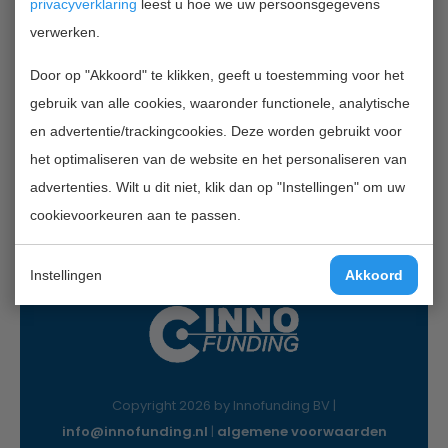
privacyverklaring
leest u hoe we uw persoonsgegevens
verwerken.
Contactgegevens
Door op "Akkoord" te klikken, geeft u toestemming voor het
InnoFunding B.V.
gebruik van alle cookies, waaronder functionele, analytische
Nieuwe Gracht 7
en advertentie/trackingcookies. Deze worden gebruikt voor
2011 NB Haarlem
het optimaliseren van de website en het personaliseren van
Mail:
info@innofunding.nl
advertenties. Wilt u dit niet, klik dan op "Instellingen" om uw
cookievoorkeuren aan te passen.
Instellingen
Akkoord
Copyright 2026 by Innofunding BV |
info@innofunding.nl
|
algemene voorwaarden