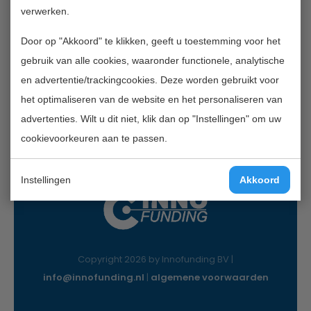
verwerken.
Contactgegevens
Door op "Akkoord" te klikken, geeft u toestemming voor het
InnoFunding B.V.
gebruik van alle cookies, waaronder functionele, analytische
Nieuwe Gracht 7
en advertentie/trackingcookies. Deze worden gebruikt voor
2011 NB Haarlem
het optimaliseren van de website en het personaliseren van
Mail:
info@innofunding.nl
advertenties. Wilt u dit niet, klik dan op "Instellingen" om uw
cookievoorkeuren aan te passen.
Instellingen
Akkoord
Copyright 2026 by Innofunding BV |
info@innofunding.nl
|
algemene voorwaarden