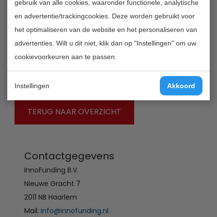
gebruik van alle cookies, waaronder functionele, analytische
innovation performance will be suggested and
en advertentie/trackingcookies. Deze worden gebruikt voor
discussed, and they will inspire policy makers in the
het optimaliseren van de website en het personaliseren van
decisions to be made.
advertenties. Wilt u dit niet, klik dan op "Instellingen" om uw
cookievoorkeuren aan te passen.
Quality validation date:
2012-09-14
Instellingen
Akkoord
TERUG NAAR OVERZICHT
Contactgegevens
InnoFunding B.V.
Nieuwe Gracht 7
2011 NB Haarlem
Mail:
info@innofunding.nl