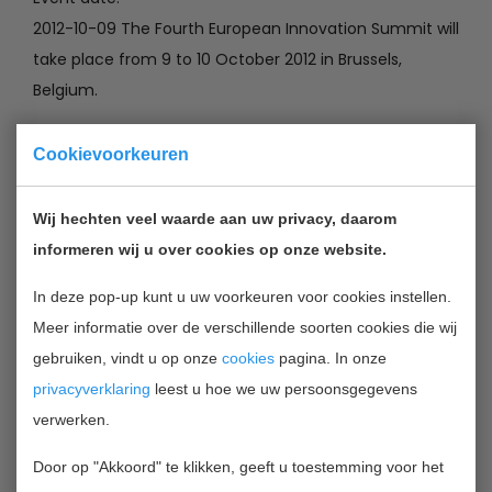
2012-10-09 The Fourth European Innovation Summit will
take place from 9 to 10 October 2012 in Brussels,
Belgium.
Organised in the European Parliament, this year's
Cookievoorkeuren
debates will target policies relevant for innovation that
are currently under review by the institution. Those
Wij hechten veel waarde aan uw privacy, daarom
include the likes of Horizon 2020, the Cohesion Policy,
informeren wij u over cookies op onze website.
COSME and the MFF.
In deze pop-up kunt u uw voorkeuren voor cookies instellen.
The summit will feature an opening reception with
Meer informatie over de verschillende soorten cookies die wij
Máire Geoghegan-Quinn, European Commissioner for
gebruiken, vindt u op onze
cookies
pagina. In onze
Research, Innovation and Science. It will provide an
privacyverklaring
leest u hoe we uw persoonsgegevens
excellent opportunity for all stakeholders to discuss
verwerken.
main innovation challenges with Members of the
European Parliament, Commissioners and high-level
Door op "Akkoord" te klikken, geeft u toestemming voor het
EU-officials. Solutions with the aim to improve Europe's