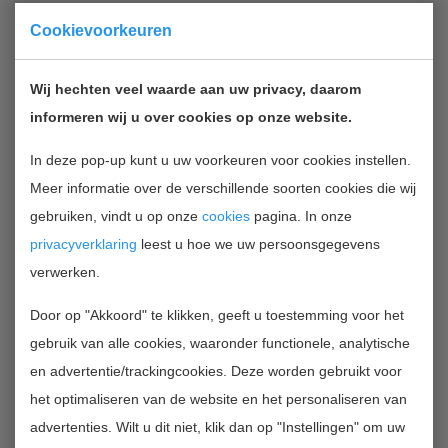
The British Society for Antimicrobial Chemotherapy
Cookievoorkeuren
(BSAC) invites applications for project and research
grants. Deadline for applications December 1, 2012. The
Wij hechten veel waarde aan uw privacy, daarom
maximum value of a project grant is £10,000 for up to
informeren wij u over cookies op onze website.
one-year duration. For research grants a maximum
In deze pop-up kunt u uw voorkeuren voor cookies instellen.
value of £ 50,000 for projects of up to one-year
Meer informatie over de verschillende soorten cookies die wij
duration is available.
gebruiken, vindt u op onze
cookies
pagina. In onze
privacyverklaring
leest u hoe we uw persoonsgegevens
BSAC exists to facilitate the acquisition and
verwerken.
dissemination of knowledge in the field of
antimicrobial chemotherapy. The BSAC Funding
Door op "Akkoord" te klikken, geeft u toestemming voor het
Opportunities programme is highly competitive. Each
gebruik van alle cookies, waaronder functionele, analytische
year a large number of applications are received in
en advertentie/trackingcookies. Deze worden gebruikt voor
each category.
het optimaliseren van de website en het personaliseren van
advertenties. Wilt u dit niet, klik dan op "Instellingen" om uw