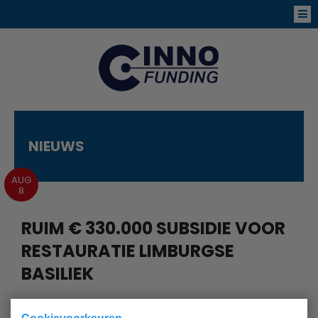
NIEUWS
AUG
8
RUIM € 330.000 SUBSIDIE VOOR
RESTAURATIE LIMBURGSE
BASILIEK
De provincie Limburg heeft € 334.532 beschikbaar