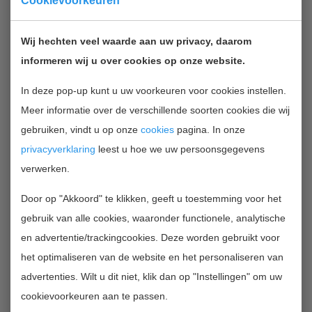
Cookievoorkeuren
gesteld voor de restauratie van het dak en de gevels
van de basiliek in Sint Odiliënberg. De basiliek is
Wij hechten veel waarde aan uw privacy, daarom
een Rijksmonument. Bij de werkzaamheden aan de
informeren wij u over cookies op onze website.
gevels zullen leerlingwerkplaatsen worden ingezet.
In deze pop-up kunt u uw voorkeuren voor cookies instellen.
Meer informatie over de verschillende soorten cookies die wij
Het geld is afkomstig uit het Subsidiekader restauratie
gebruiken, vindt u op onze
cookies
pagina. In onze
en stimulering herbestemming monumenten. De
privacyverklaring
leest u hoe we uw persoonsgegevens
regeling is bestemd voor projecten, die gericht zijn op
verwerken.
restauratiebehoeftige monumenten en monumenten
die vanwege (dreigende) leegstand toe zijn aan
Door op "Akkoord" te klikken, geeft u toestemming voor het
herbestemming. Er kunnen momenteel geen
gebruik van alle cookies, waaronder functionele, analytische
aanvragen worden ingediend.
en advertentie/trackingcookies. Deze worden gebruikt voor
het optimaliseren van de website en het personaliseren van
TERUG NAAR OVERZICHT
advertenties. Wilt u dit niet, klik dan op "Instellingen" om uw
cookievoorkeuren aan te passen.