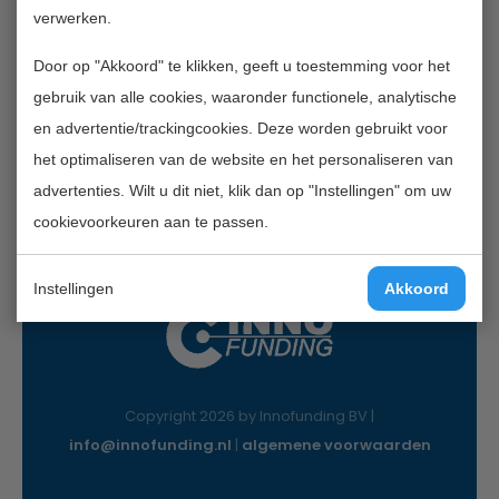
verwerken.
Contactgegevens
Door op "Akkoord" te klikken, geeft u toestemming voor het
InnoFunding B.V.
gebruik van alle cookies, waaronder functionele, analytische
Nieuwe Gracht 7
en advertentie/trackingcookies. Deze worden gebruikt voor
2011 NB Haarlem
het optimaliseren van de website en het personaliseren van
Mail:
info@innofunding.nl
advertenties. Wilt u dit niet, klik dan op "Instellingen" om uw
cookievoorkeuren aan te passen.
Instellingen
Akkoord
Copyright 2026 by Innofunding BV |
info@innofunding.nl
|
algemene voorwaarden