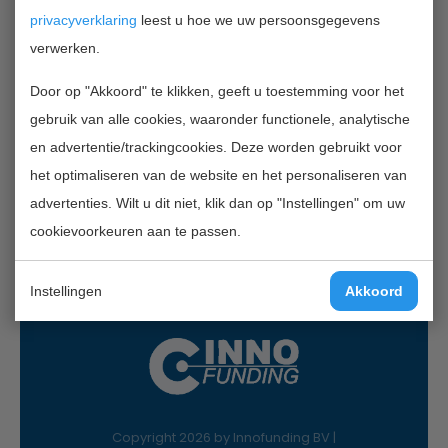
TERUG NAAR OVERZICHT
privacyverklaring
leest u hoe we uw persoonsgegevens
verwerken.
Door op "Akkoord" te klikken, geeft u toestemming voor het
Contactgegevens
gebruik van alle cookies, waaronder functionele, analytische
InnoFunding B.V.
en advertentie/trackingcookies. Deze worden gebruikt voor
Nieuwe Gracht 7
het optimaliseren van de website en het personaliseren van
2011 NB Haarlem
advertenties. Wilt u dit niet, klik dan op "Instellingen" om uw
Mail:
info@innofunding.nl
cookievoorkeuren aan te passen.
Instellingen
Akkoord
Copyright 2026 by Innofunding BV |