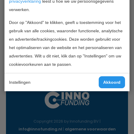
privacyverklaring
leest u hoe we uw persoonsgegevens
verwerken.
Contactgegevens
Door op "Akkoord" te klikken, geeft u toestemming voor het
InnoFunding B.V.
gebruik van alle cookies, waaronder functionele, analytische
Nieuwe Gracht 7
en advertentie/trackingcookies. Deze worden gebruikt voor
2011 NB Haarlem
het optimaliseren van de website en het personaliseren van
Mail:
info@innofunding.nl
advertenties. Wilt u dit niet, klik dan op "Instellingen" om uw
cookievoorkeuren aan te passen.
Instellingen
Akkoord
Copyright 2026 by Innofunding BV |
info@innofunding.nl
|
algemene voorwaarden