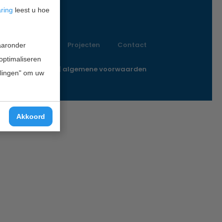
aring
leest u hoe
Vacatures
Projecten
Contact
waaronder
 optimaliseren
o@innofunding.nl
|
algemene voorwaarden
ellingen" om uw
Akkoord