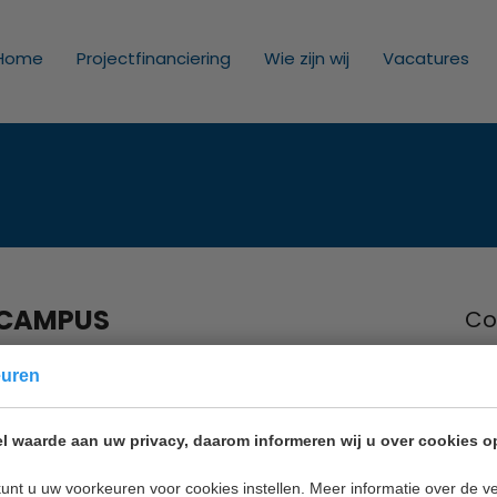
Home
Projectfinanciering
Wie zijn wij
Vacatures
XCAMPUS
Co
Inno
euren
Nie
2011
l waarde aan uw privacy, daarom informeren wij u over cookies o
Mail
unt u uw voorkeuren voor cookies instellen. Meer informatie over de ve