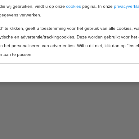
die wij gebruiken, vindt u op onze
cookies
pagina. In onze
privacyverkl
gegevens verwerken.
Home
Projectfinanciering
Wie zijn wij
" te klikken, geeft u toestemming voor het gebruik van alle cookies, 
lytische en advertentie/trackingcookies. Deze worden gebruikt voor het
Copyright 2026 by Innofunding BV |
inf
 het personaliseren van advertenties. Wilt u dit niet, klik dan op "Inst
n aan te passen.