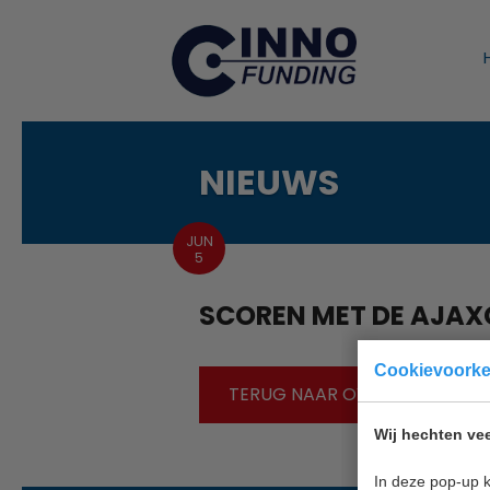
NIEUWS
JUN
5
SCOREN MET DE AJA
Cookievoork
TERUG NAAR OVERZICHT
Wij hechten vee
In deze pop-up k