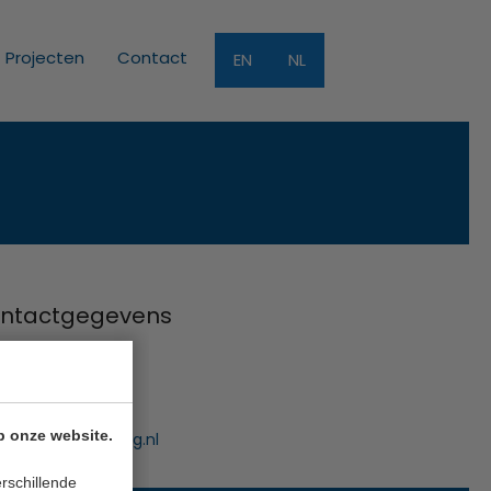
Projecten
Contact
EN
NL
ntactgegevens
Funding B.V.
uwe Gracht 7
 NB Haarlem
p onze website.
:
info@innofunding.nl
rschillende