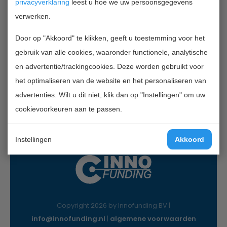
privacyverklaring
leest u hoe we uw persoonsgegevens
verwerken.
Contactgegevens
Door op "Akkoord" te klikken, geeft u toestemming voor het
InnoFunding B.V.
gebruik van alle cookies, waaronder functionele, analytische
Nieuwe Gracht 7
en advertentie/trackingcookies. Deze worden gebruikt voor
2011 NB Haarlem
het optimaliseren van de website en het personaliseren van
Mail:
info@innofunding.nl
advertenties. Wilt u dit niet, klik dan op "Instellingen" om uw
cookievoorkeuren aan te passen.
Instellingen
Akkoord
Copyright 2026 by Innofunding BV |
info@innofunding.nl
|
algemene voorwaarden