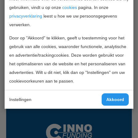
BODEM
gebruiken, vindt u op onze
cookies
pagina. In onze
privacyverklaring
leest u hoe we uw persoonsgegevens
TERUG NAAR OVERZICHT
verwerken.
Door op "Akkoord" te klikken, geeft u toestemming voor het
gebruik van alle cookies, waaronder functionele, analytische
Contactgegevens
en advertentie/trackingcookies. Deze worden gebruikt voor
InnoFunding B.V.
het optimaliseren van de website en het personaliseren van
Nieuwe Gracht 7
advertenties. Wilt u dit niet, klik dan op "Instellingen" om uw
2011 NB Haarlem
cookievoorkeuren aan te passen.
Mail:
info@innofunding.nl
Instellingen
Akkoord