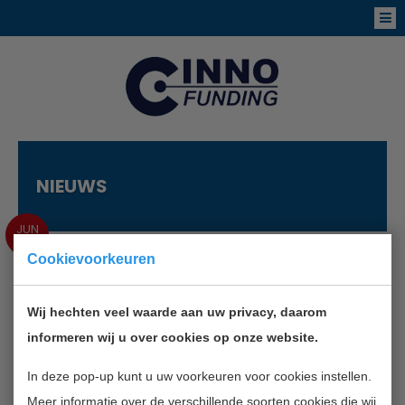
NIEUWS
JUN
4
Cookievoorkeuren
SYNTENS EN DE KVK
Wij hechten veel waarde aan uw privacy, daarom
ORGANISEREN WEDSTRIJD
informeren wij u over cookies op onze website.
VOOR ONDERNEMERS MET EEN
LEKKER PRODUCT VAN EIGEN
In deze pop-up kunt u uw voorkeuren voor cookies instellen.
Meer informatie over de verschillende soorten cookies die wij