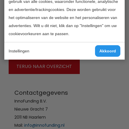
gebruik van alle cookies, waaronder functionele, analytische
de stimuleringsprijs wordt aan het einde van het debat
en advertentie/trackingcookies. Deze worden gebruikt voor
door de jury bekendgemaakt. Omdat het gesprek over
het optimaliseren van de website en het personaliseren van
onderwijsinhoud een belangrijk doel is van de Award,
advertenties. Wilt u dit niet, klik dan op "Instellingen" om uw
wordt de beste debater van het slotdebat ook in het
cookievoorkeuren aan te passen.
zonnetje gezet. De stimuleringsprijs bedraagt € 5.000.
De beste debater ontvangt een bedrag van € 500.
Instellingen
Akkoord
TERUG NAAR OVERZICHT
Contactgegevens
InnoFunding B.V.
Nieuwe Gracht 7
2011 NB Haarlem
Mail:
info@innofunding.nl