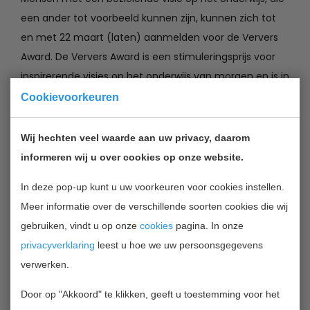
een ander tot voorbeeld kunnen zijn, kunnen zich tot
en met 22 maart (laten) aanmelden voor de Ververs
Award. De Ververs Award is een stimuleringsprijs voor
inspirerende visies op het onderwijs van morgen en is in
het leven geroepen om het inhoudelijk gesprek
Cookievoorkeuren
over het toekomstige onderwijs op gang te brengen
en te houden. Uit alle inzendingen worden drie
Wij hechten veel waarde aan uw privacy, daarom
personen genomineerd. Het publiek kan vervolgens van
informeren wij u over cookies op onze website.
12 april t/m 24 mei laten weten wie zij de beste
In deze pop-up kunt u uw voorkeuren voor cookies instellen.
onderwijsvisionair vinden.
Meer informatie over de verschillende soorten cookies die wij
gebruiken, vindt u op onze
cookies
pagina. In onze
Op 28 mei 2013 wordt het slotdebat georganiseerd.
privacyverklaring
leest u hoe we uw persoonsgegevens
Iedere genomineerde krijgt de gelegenheid zichzelf en
verwerken.
zijn/haar visie kort te presenteren en een stelling te
deponeren. Aansluitend wordt met het publiek in de
Door op "Akkoord" te klikken, geeft u toestemming voor het
zaal gedebatteerd over deze stelling. De winnaar van