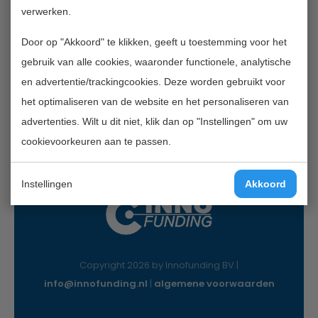
verwerken.
Contactgegevens
Door op "Akkoord" te klikken, geeft u toestemming voor het
InnoFunding B.V.
gebruik van alle cookies, waaronder functionele, analytische
Nieuwe Gracht 7
en advertentie/trackingcookies. Deze worden gebruikt voor
2011 NB Haarlem
het optimaliseren van de website en het personaliseren van
Mail:
info@innofunding.nl
advertenties. Wilt u dit niet, klik dan op "Instellingen" om uw
cookievoorkeuren aan te passen.
Instellingen
Akkoord
Copyright 2026 by Innofunding BV |
info@innofunding.nl
|
algemene voorwaarden